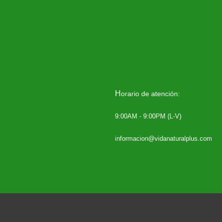
H
orario de atención:
9:00AM - 9:00PM (L-V)
informacion@vidanaturalplus.com