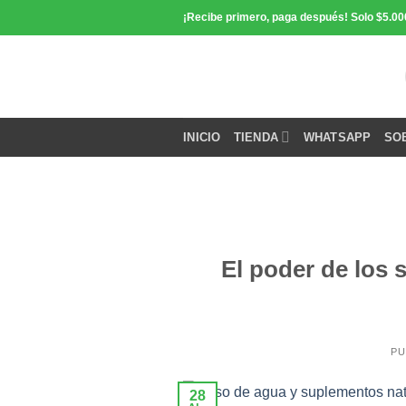
Saltar
¡Recibe primero, paga después! Solo $5.00
contenido
INICIO
TIENDA
WHATSAPP
SO
El poder de los 
PU
28