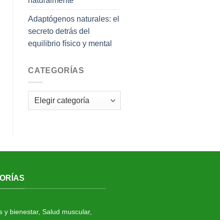
naturalmente
Adaptógenos naturales: el
secreto detrás del
equilibrio físico y mental
CATEGORÍAS
Categorías
ORÍAS
s y bienestar
,
Salud muscular
,