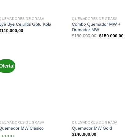
QUEMADORES DE GRASA
QUEMADORES DE GRASA
Combo Quemador MW +
Bye Bye Celulitis Gotu Kola
Drenador MW
$
110.000,00
Original
Curren
$
190.000,00
$
150.000,00
price
price
was:
is:
$190.000,00.
$150.0
Oferta!
QUEMADORES DE GRASA
QUEMADORES DE GRASA
Quemador MW Clásico
Quemador MW Gold
$
140.000,00