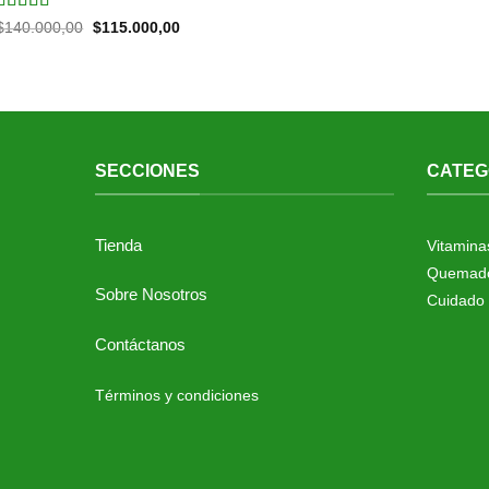
Valorado en
Original
Current
$
140.000,00
$
115.000,00
price
price
5.00
de 5
was:
is:
$140.000,00.
$115.000,00.
SECCIONES
CATEG
Tienda
Vitamina
Quemado
Sobre Nosotros
Cuidado 
Contáctanos
Términos y condiciones