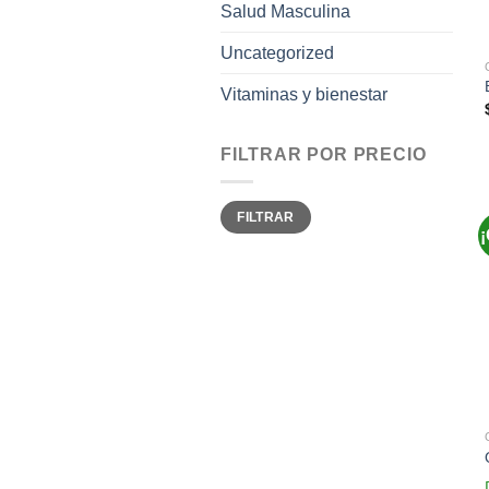
Salud Masculina
Uncategorized
Vitaminas y bienestar
FILTRAR POR PRECIO
Precio
Precio
FILTRAR
mínimo
máximo
¡