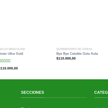
SALUD MASCULINA
QUEMADORES DE GRASA
Testo Ultra Gold
Bye Bye Celulitis Gotu Kola
$
110.000,00
Valorado en
$
110.000,00
5.00
de 5
.
SECCIONES
CATEG