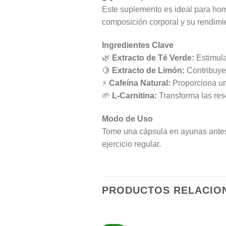
Este suplemento es ideal para ho
composición corporal y su rendimie
Ingredientes Clave
🌿
Extracto de Té Verde:
Estimula
🍋
Extracto de Limón:
Contribuye 
⚡
Cafeína Natural:
Proporciona un
🌱
L-Carnitina:
Transforma las rese
Modo de Uso
Tome una cápsula en ayunas antes
ejercicio regular.
PRODUCTOS RELACIO