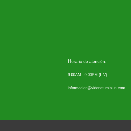
H
orario de atención:
9:00AM - 9:00PM (L-V)
informacion@vidanaturalplus.com