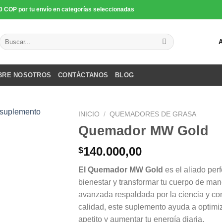
0 COP por tu envío en categorías seleccionadas
Buscar
por:
BRE NOSOTROS
CONTÁCTANOS
BLOG
INICIO
/
QUEMADORES DE GRASA
Quemador MW Gold
140.000,00
$
El Quemador MW Gold
es el aliado per
bienestar y transformar tu cuerpo de ma
avanzada respaldada por la ciencia y co
calidad, este suplemento ayuda a optimiz
apetito y aumentar tu energía diaria.