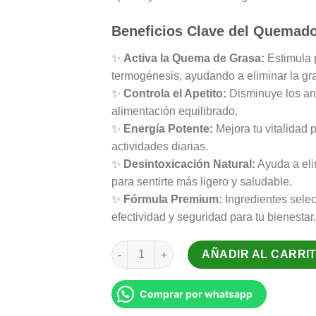
Beneficios Clave del Quemad
✨
Activa la Quema de Grasa:
Estimula 
termogénesis, ayudando a eliminar la g
✨
Controla el Apetito:
Disminuye los an
alimentación equilibrado.
✨
Energía Potente:
Mejora tu vitalidad 
actividades diarias.
✨
Desintoxicación Natural:
Ayuda a elim
para sentirte más ligero y saludable.
✨
Fórmula Premium:
Ingredientes sele
efectividad y seguridad para tu bienestar
Quemador MW Gold cantidad
AÑADIR AL CARRI
Comprar por whatsapp