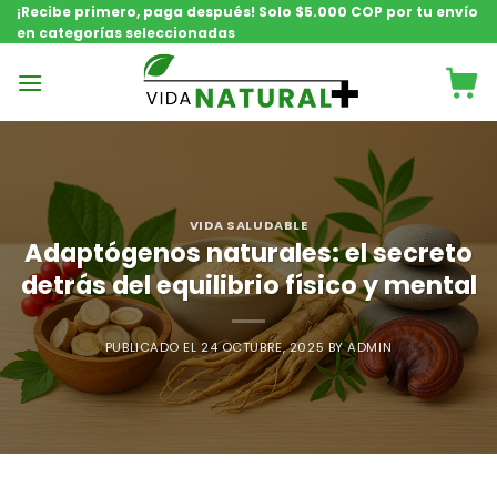
Saltar
¡Recibe primero, paga después! Solo $5.000 COP por tu envío
en categorías seleccionadas
contenido
VIDA SALUDABLE
Adaptógenos naturales: el secreto
detrás del equilibrio físico y mental
PUBLICADO EL
24 OCTUBRE, 2025
BY
ADMIN