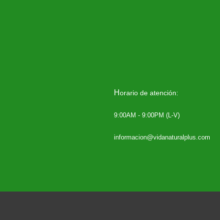
H
orario de atención:
9:00AM - 9:00PM (L-V)
informacion@vidanaturalplus.com