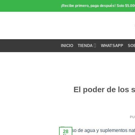
Saltar
¡Recibe primero, paga después! Solo $5.00
contenido
INICIO
TIENDA
WHATSAPP
SO
El poder de los 
PU
28