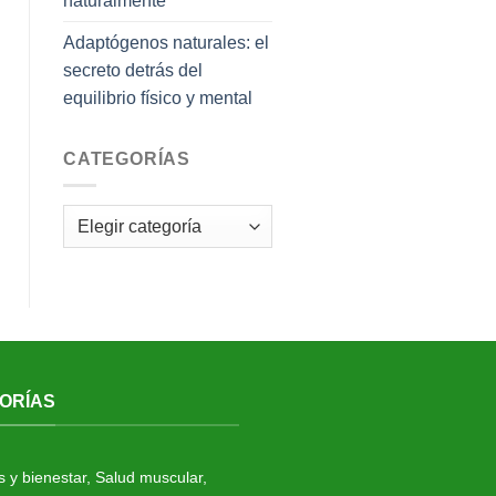
naturalmente
Adaptógenos naturales: el
secreto detrás del
equilibrio físico y mental
CATEGORÍAS
Categorías
ORÍAS
s y bienestar
,
Salud muscular
,