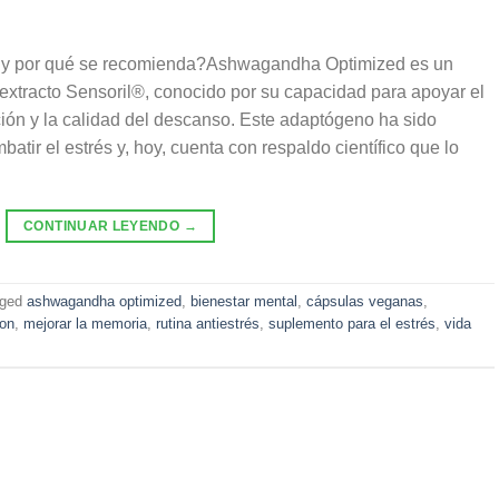
y por qué se recomienda?Ashwagandha Optimized es un
extracto Sensoril®, conocido por su capacidad para apoyar el
ción y la calidad del descanso. Este adaptógeno ha sido
batir el estrés y, hoy, cuenta con respaldo científico que lo
CONTINUAR LEYENDO
→
gged
ashwagandha optimized
,
bienestar mental
,
cápsulas veganas
,
ion
,
mejorar la memoria
,
rutina antiestrés
,
suplemento para el estrés
,
vida