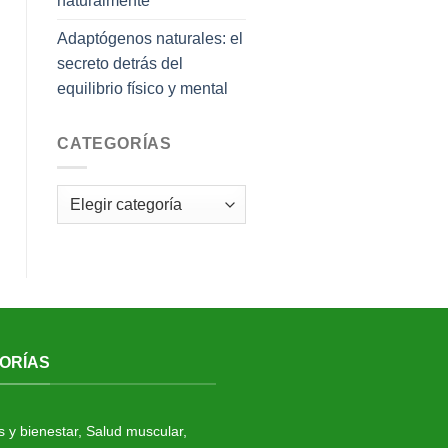
naturalmente
Adaptógenos naturales: el
secreto detrás del
equilibrio físico y mental
CATEGORÍAS
Categorías
ORÍAS
s y bienestar
,
Salud muscular
,