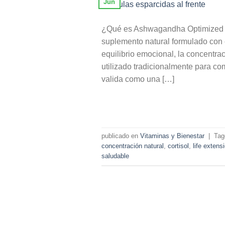
Jun
¿Qué es Ashwagandha Optimized 
suplemento natural formulado con 
equilibrio emocional, la concentra
utilizado tradicionalmente para com
valida como una […]
publicado en
Vitaminas y Bienestar
|
Ta
concentración natural
,
cortisol
,
life extens
saludable