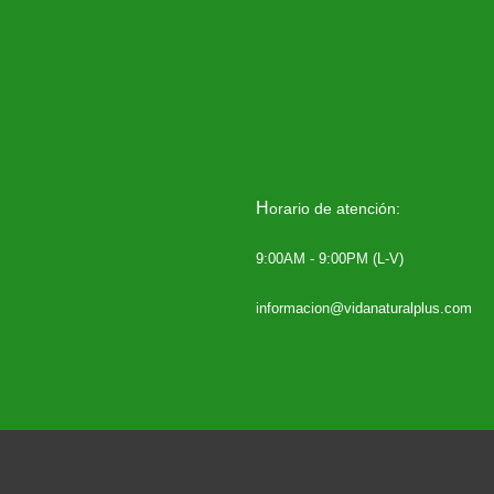
H
orario de atención:
9:00AM - 9:00PM (L-V)
informacion@vidanaturalplus.com