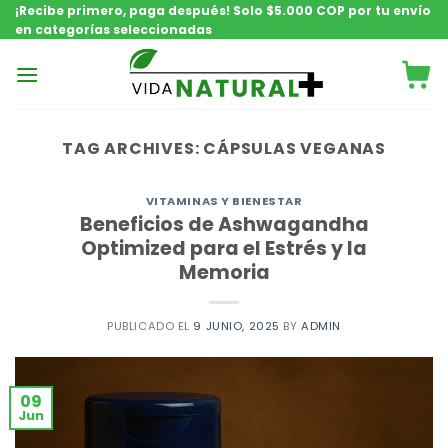
Saltar
¡Recibe primero, paga después! Solo $5.000 COP por tu envío
en categorías seleccionadas
contenido
TAG ARCHIVES:
CÁPSULAS VEGANAS
VITAMINAS Y BIENESTAR
Beneficios de Ashwagandha
Optimized para el Estrés y la
Memoria
PUBLICADO EL
9 JUNIO, 2025
BY
ADMIN
09
Jun