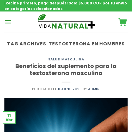
Saltar
¡Recibe primero, paga después! Solo $5.000 COP por tu envío
en categorías seleccionadas
contenido
TAG ARCHIVES:
TESTOSTERONA EN HOMBRES
SALUD MASCULINA
Beneficios del suplemento para la
testosterona masculina
PUBLICADO EL
11 ABRIL, 2025
BY
ADMIN
11
Abr