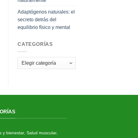
naturalmente
Adaptógenos naturales: el
secreto detrás del
equilibrio físico y mental
CATEGORÍAS
Categorías
ORÍAS
s y bienestar
,
Salud muscular
,