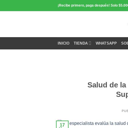
Saltar
¡Recibe primero, paga después! Solo $5.00
contenido
INICIO
TIENDA
WHATSAPP
SO
Salud de la
Sup
PU
17