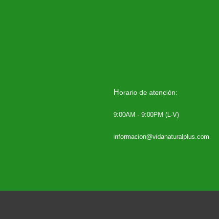
H
orario de atención:
9:00AM - 9:00PM (L-V)
informacion@vidanaturalplus.com