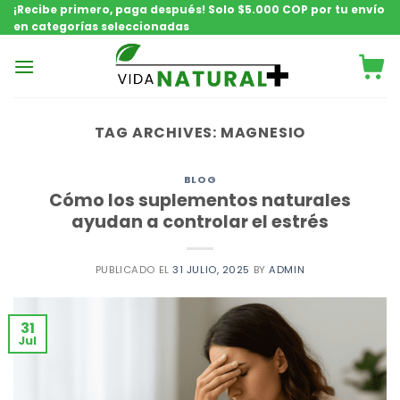
Saltar
¡Recibe primero, paga después! Solo $5.000 COP por tu envío
en categorías seleccionadas
contenido
TAG ARCHIVES:
MAGNESIO
BLOG
Cómo los suplementos naturales
ayudan a controlar el estrés
PUBLICADO EL
31 JULIO, 2025
BY
ADMIN
31
Jul