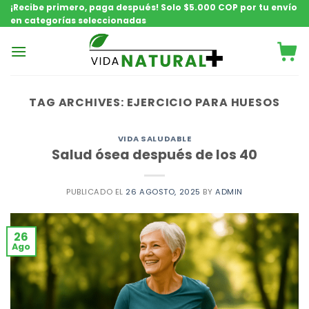
Saltar
¡Recibe primero, paga después! Solo $5.000 COP por tu envío
en categorías seleccionadas
contenido
TAG ARCHIVES:
EJERCICIO PARA HUESOS
VIDA SALUDABLE
Salud ósea después de los 40
PUBLICADO EL
26 AGOSTO, 2025
BY
ADMIN
26
Ago