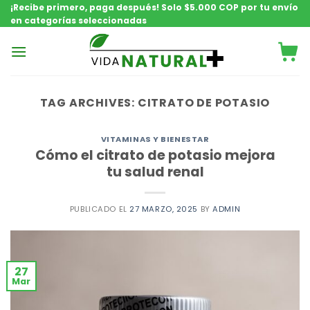
Saltar
¡Recibe primero, paga después! Solo $5.000 COP por tu envío
en categorías seleccionadas
contenido
TAG ARCHIVES:
CITRATO DE POTASIO
VITAMINAS Y BIENESTAR
Cómo el citrato de potasio mejora
tu salud renal
PUBLICADO EL
27 MARZO, 2025
BY
ADMIN
27
Mar