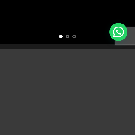
Free Shipping all products above 99$
New products added everyday
Free Shipping all products above 99$
FEATURED PRODUCTS