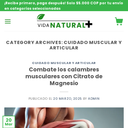
Saltar
¡Recibe primero, paga después! Solo $5.000 COP por tu envío
en categorías seleccionadas
contenido
CATEGORY ARCHIVES:
CUIDADO MUSCULAR Y
ARTICULAR
CUIDADO MUSCULAR Y ARTICULAR
Combate los calambres
musculares con Citrato de
Magnesio
PUBLICADO EL
20 MARZO, 2025
BY
ADMIN
20
Mar