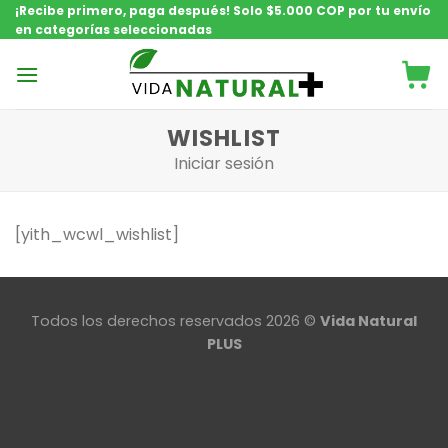
Saltar
¡Recibe primero, paga después! Solo $5.000 COP por tu envío
en categorías seleccionadas
contenido
WISHLIST
Iniciar sesión
[yith_wcwl_wishlist]
Todos los derechos reservados 2026 ©
Vida Natural
PLUS