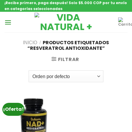
¡Recibe primero, paga después! Solo $5.000 COP por tu envío
Saltar
en categorías seleccionadas
contenido
PRODUCTOS ETIQUETADOS
INICIO
/
“RESVERATROL ANTIOXIDANTE”
FILTRAR
¡Oferta!