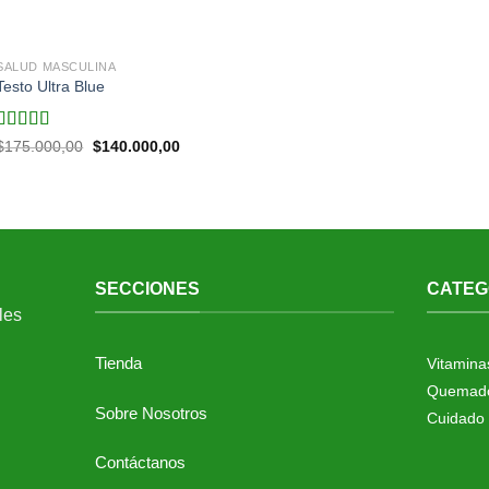
SALUD MASCULINA
Testo Ultra Blue
Valorado en
Original
Current
$
175.000,00
$
140.000,00
price
price
5.00
de 5
was:
is:
$175.000,00.
$140.000,00.
SECCIONES
CATEG
Tienda
Vitamina
Quemado
Sobre Nosotros
Cuidado 
Contáctanos