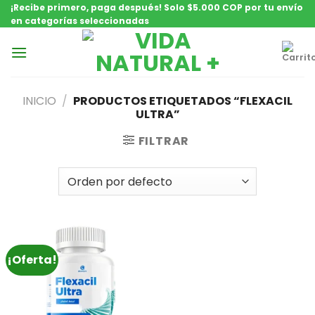
Saltar
¡Recibe primero, paga después! Solo $5.000 COP por tu envío
en categorías seleccionadas
contenido
INICIO
/
PRODUCTOS ETIQUETADOS “FLEXACIL
ULTRA”
FILTRAR
¡Oferta!