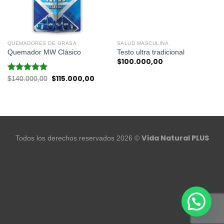
QUEMADORES DE GRASA
SALUD MASCULINA
Quemador MW Clásico
Testo ultra tradicional
$
100.000,00
$
115.000,00
Valorado en
Original
Current
$
140.000,00
price
price
5.00
de 5
was:
is:
$140.000,00.
$115.000,00.
Vida Natural PLUS
Todos los derechos reservados 2026 ©