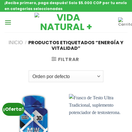
¡Recibe primero, paga después! Solo $5.000 COP por tu envío
Saltar
en categorías seleccionadas
contenido
PRODUCTOS ETIQUETADOS “ENERGÍA Y
INICIO
/
VITALIDAD”
FILTRAR
¡Oferta!