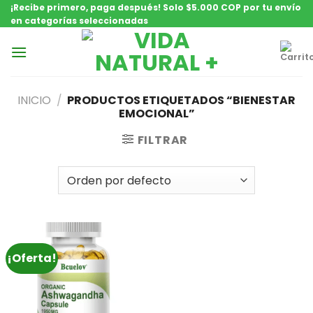
Saltar
¡Recibe primero, paga después! Solo $5.000 COP por tu envío
en categorías seleccionadas
contenido
INICIO
/
PRODUCTOS ETIQUETADOS “BIENESTAR
EMOCIONAL”
FILTRAR
¡Oferta!