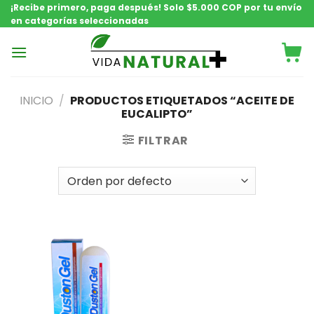
Saltar
¡Recibe primero, paga después! Solo $5.000 COP por tu envío
en categorías seleccionadas
contenido
INICIO
/
PRODUCTOS ETIQUETADOS “ACEITE DE
EUCALIPTO”
FILTRAR